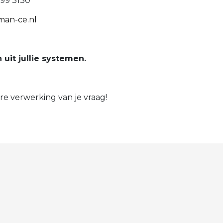
799 3130
an-ce.nl
it jullie systemen.
e verwerking van je vraag!