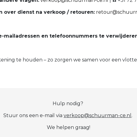
 andere vragen:
verkoop@schuurman-ce.nl
| ☎️ +31 72 
 over dienst na verkoop / retouren:
retour@schuurm
e-mailadressen en telefoonnummers te verwijderen u
ning te houden – zo zorgen we samen voor een vlotter
Hulp nodig?
Stuur ons een e-mail via
verkoop@schuurman-ce.nl
.
We helpen graag!