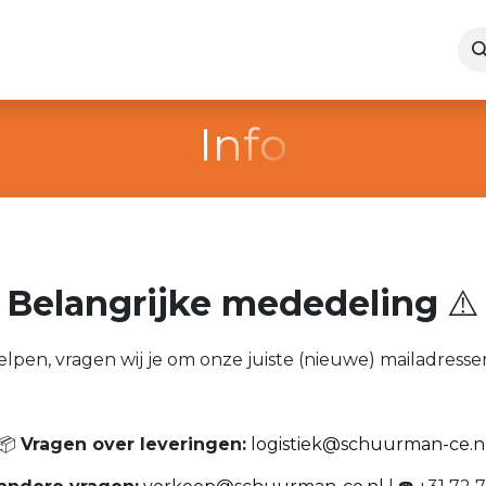
motions
Service après vente
Contact
Info
Belangrijke mededeling
⚠️
helpen, vragen wij je om onze juiste (nieuwe) mailadres
📦
Vragen over leveringen:
logistiek@schuurman-ce.n