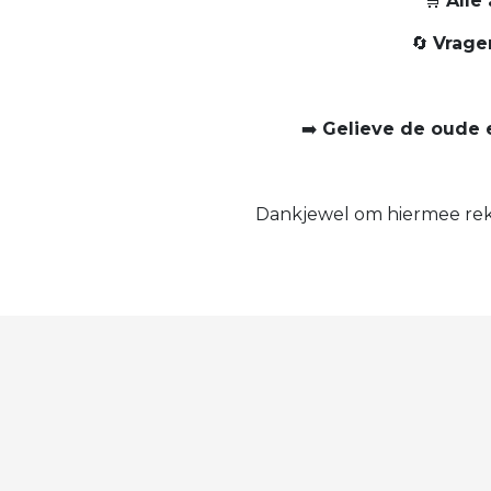
🛒
Alle
🔄
Vragen
➡️
Gelieve de oude 
Dankjewel om hiermee reke