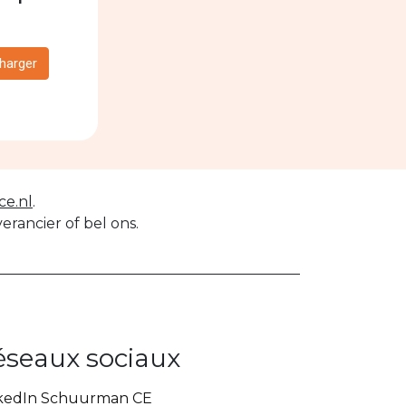
harger
e.nl
.
rancier of bel ons.
éseaux sociaux
kedIn Schuurman CE