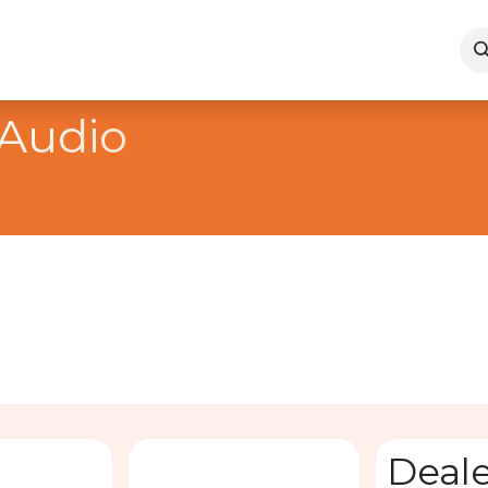
motions
Service après vente
Contact
ales CE 
Deale