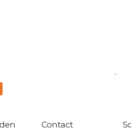
rden
Contact
S