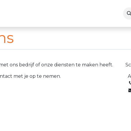
ies
Dienst na verkoop
Contact
ns
et ons bedrijf of onze diensten te maken heeft.
S
ntact met je op te nemen.
A